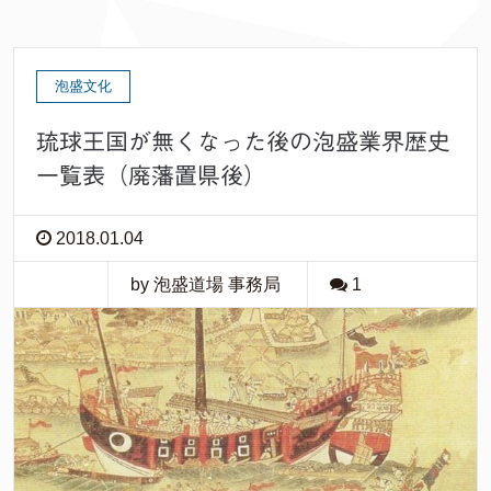
泡盛文化
琉球王国が無くなった後の泡盛業界歴史
一覧表（廃藩置県後）
2018.01.04
by 泡盛道場 事務局
1