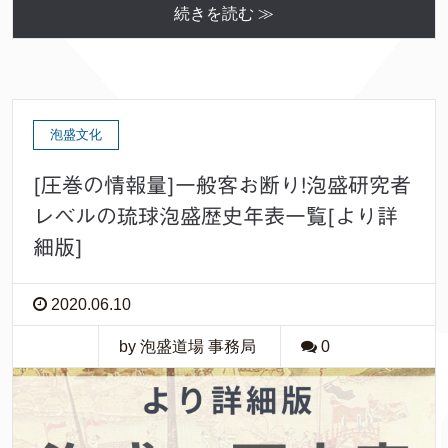
続きを読む ≫
泡盛文化
[圧巻の情報量]一般客お断り!泡盛研究者
レベルの琉球泡盛歴史年表一覧[より詳
細版]
2020.06.10
by 泡盛道場 事務局
0