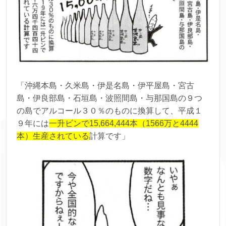
「沖縄本島・久米島・伊是名島・伊平屋島・宮古
島・伊良部島・石垣島・波照間島・与那国島の９つ
の島でアルコール３０％のものに換算して、平成１
９年には
一升ビンで15,664,444本（1566万と4444
本）生産されている
計算です」