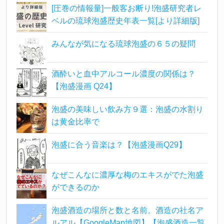
[圧巻の情報量]一般客お断り!泡盛研究者レ
ベルの琉球泡盛歴史年表一覧[より詳細版]
みんなが気になる琉球泡盛の６５の疑問
酒酔いと血中アルコール濃度の関係は？
【泡盛漫画 Q24】
泡盛の美味しい飲み方９選：泡盛の水割り
は黄金比率で
泡盛に合う音楽は？【泡盛漫画Q29】
なぜこんなに濃厚な梅のエキスがでた泡盛
ができるのか
泡盛酒造の場所と数と名前。酒造の社名ア
ルアル【GoogleMap地図】【泡盛酒造一覧