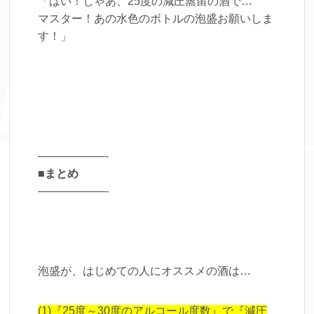
「はい！じゃあ、25度の減圧蒸留の酒で…
マスター！あの水色のボトルの泡盛お願いしま
す！」
——————-
■まとめ
——————-
泡盛が、はじめての人にオススメの酒は…
(1)『25度～30度のアルコール度数』で『減圧